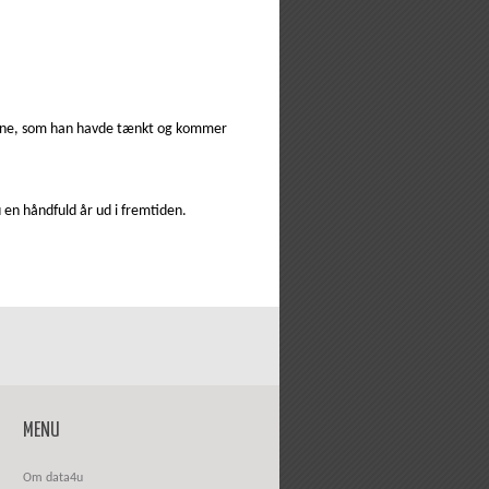
omæne, som han havde tænkt og kommer
 en håndfuld år ud i fremtiden.
MENU
Om data4u