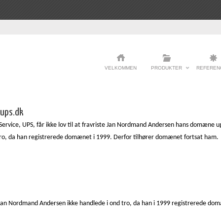
VELKOMMEN
PRODUKTER
REFEREN
 ups.dk
ervice, UPS, får ikke lov til at fravriste Jan Nordmand Andersen hans domæne ups
ro, da han registrerede domænet i 1999. Derfor tilhører domænet fortsat ham.
 Jan Nordmand Andersen ikke handlede i ond tro, da han i 1999 registrerede d