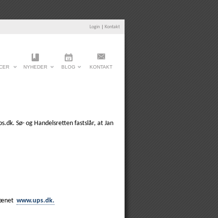
Login
|
Kontakt
CER
NYHEDER
BLOG
KONTAKT
.dk. Sø- og Handelsretten fastslår, at Jan
omænet
www.ups.dk.