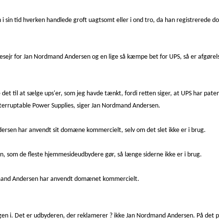
 i sin tid hverken handlede groft uagtsomt eller i ond tro, da han registrerede
r for Jan Nordmand Andersen og en lige så kæmpe bet for UPS, så er afgørelsen 
et til at sælge ups'er, som jeg havde tænkt, fordi retten siger, at UPS har pa
nterruptable Power Supplies, siger Jan Nordmand Andersen.
rsen har anvendt sit domæne kommercielt, selv om det slet ikke er i brug.
en, som de fleste hjemmesideudbydere gør, så længe siderne ikke er i brug.
mand Andersen har anvendt domænet kommercielt.
en i. Det er udbyderen, der reklamerer ? ikke Jan Nordmand Andersen. På det pu