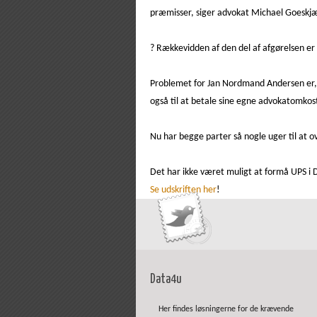
præmisser, siger advokat Michael Goeskjær
? Rækkevidden af den del af afgørelsen er 
Problemet for Jan Nordmand Andersen er, 
også til at betale sine egne advokatomkos
Nu har begge parter så nogle uger til at 
Det har ikke været muligt at formå UPS i
Se udskriften her
!
Data4u
Her findes løsningerne for de krævende