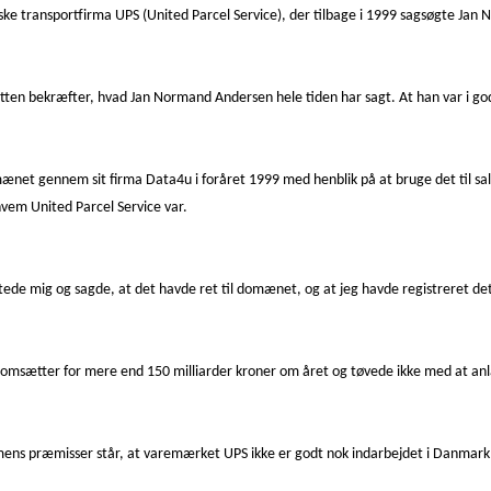
ske transportfirma UPS (United Parcel Service), der tilbage i 1999 sagsøgte Jan
sretten bekræfter, hvad Jan Normand Andersen hele tiden har sagt. At han var i go
et gennem sit firma Data4u i foråret 1999 med henblik på at bruge det til sal
hvem United Parcel Service var.
aktede mig og sagde, at det havde ret til domænet, og at jeg havde registreret de
 omsætter for mere end 150 milliarder kroner om året og tøvede ikke med at an
mens præmisser står, at varemærket UPS ikke er godt nok indarbejdet i Danmark t