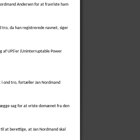
 Nordmand Andersen for at fravriste ham
d tro, da han registrerede navnet, siger
g af UPS'er (Uninterruptable Power
t i ond tro, fortæller Jan Nordmand
lægge sag for at vriste domænet fra den
il at berettige, at Jan Nordmand skal